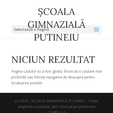
ȘCOALA
GIMNAZIALĂ
Selectează o Pagină
PUTINEIU
NICIUN REZULTAT
Pagina căutată nu a fost găsită. Încercați o căutare mai
profundă sau folosiți navigarea de deasupra pentru
localizarea postării.
(c) 2018 - ȘCOALA GIMNAZIALĂ PUTINEIU - Toate
drepturile rezervate. Site construit pe platforma
CORESI 2.0