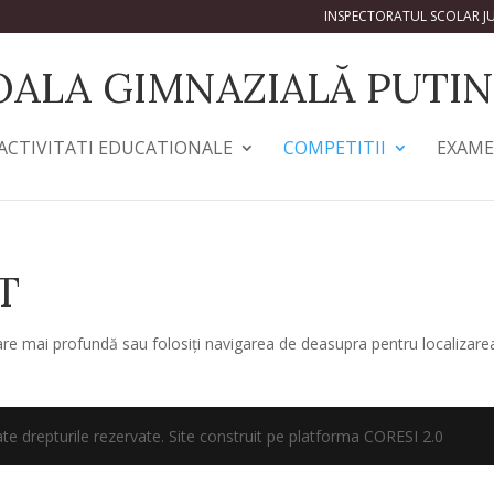
INSPECTORATUL SCOLAR J
OALA GIMNAZIALĂ PUTIN
ACTIVITATI EDUCATIONALE
COMPETITII
EXAM
T
tare mai profundă sau folosiți navigarea de deasupra pentru localizare
drepturile rezervate. Site construit pe platforma CORESI 2.0