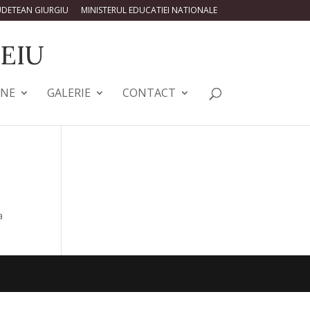
UDETEAN GIURGIU
MINISTERUL EDUCATIEI NATIONALE
EIU
ENE
GALERIE
CONTACT
a