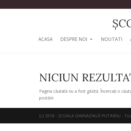
ȘC
ACASA
DESPRE NOI
NOUTATI
NICIUN REZULTA
Pagina căutată nu a fost găsită. Încercați o cău
postării.
(c) 2018 - ȘCOALA GIMNAZIALĂ PUTINEIU - Toate 