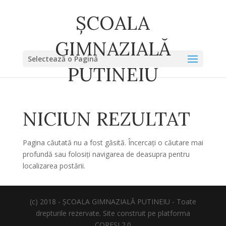
ȘCOALA
GIMNAZIALĂ
Selectează o Pagină
PUTINEIU
NICIUN REZULTAT
Pagina căutată nu a fost găsită. Încercați o căutare mai
profundă sau folosiți navigarea de deasupra pentru
localizarea postării.
(c) 2018 - ȘCOALA GIMNAZIALĂ PUTINEIU - Toate
drepturile rezervate. Site construit pe platforma
CORESI 2.0